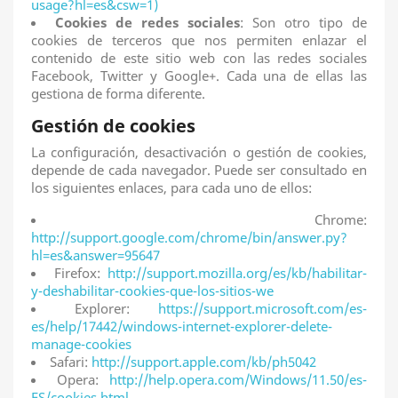
usage?hl=es&csw=1)
Cookies de redes sociales
: Son otro tipo de
cookies de terceros que nos permiten enlazar el
contenido de este sitio web con las redes sociales
Facebook, Twitter y Google+. Cada una de ellas las
gestiona de forma diferente.
Gestión de cookies
La configuración, desactivación o gestión de cookies,
depende de cada navegador. Puede ser consultado en
los siguientes enlaces, para cada uno de ellos:
Chrome
:
http://support.google.com/chrome/bin/answer.py?
hl=es&answer=95647
Firefox
:
http://support.mozilla.org/es/kb/habilitar-
y-deshabilitar-cookies-que-los-sitios-we
Exp
l
ore
r
:
https://support.microsoft.com/es-
es/help/17442/windows-internet-explorer-delete-
manage-cookies
Safari
:
http://support.apple.com/kb/ph5042
Opera
:
http://help.opera.com/Windows/11.50/es-
ES/cookies.html