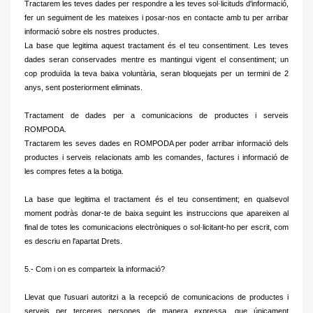
Tractarem les teves dades per respondre a les teves sol·licituds d'informació,
fer un seguiment de les mateixes i posar-nos en contacte amb tu per arribar
informació sobre els nostres productes.
La base que legitima aquest tractament és el teu consentiment.
Les teves
dades seran conservades mentre es mantingui vigent el consentiment;
un
cop produïda la teva baixa voluntària, seran bloquejats per un termini de 2
anys, sent posteriorment eliminats.
Tractament de dades per a comunicacions de productes i serveis
ROMPODA.
Tractarem les seves dades en ROMPODA per poder arribar informació dels
productes i serveis relacionats amb les comandes, factures i informació de
les compres fetes a la botiga.
La base que legitima el tractament és el teu consentiment;
en qualsevol
moment podràs donar-te de baixa seguint les instruccions que apareixen al
final de totes les comunicacions electròniques o sol·licitant-ho per escrit, com
es descriu en l'apartat Drets.
5.- Com i on es comparteix la informació?
Llevat que l'usuari autoritzi a la recepció de comunicacions de productes i
serveis per terceres persones de manera expressa, que únicament