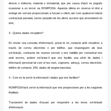
directe o indirecte, material o immaterial, que per causa d'això es
pogués
ocasionar a un tercer oa ROMPODA.
Aquesta última es reserva el dret a
extingir els serveis proporcionats a l'usuari o client, així com qualsevol relació
contractual pactada, sense perjudici de les altres accions que procedeixin en
dret.
3.- Quines dades recopilem?
En enviar una consulta d'informació, posar-te en contacte amb nosaltres a
través de correu electrònic o per telèfon, que responguem als teus
sol·licituds, contractis els nostres serveis o ens habilitis per comunicar-nos
amb tercers, podem sol·licitar-li que ens facilitis una sèrie de dades i
informació personal
tal com el teu nom, cognoms, adreça, correu electrònic,
telèfon de contacte, DNI, dades de targeta bancària.
4.- Com es fa servir la informació i dades que ens facilites?
ROMPODA farà servir la informació que ens proporciones per a les següents
finalitats:
Tractament de dades d'usuari per respondre a les teves sol·licituds
d'informació.