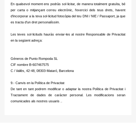
En qualsevol moment ens podràs sol·licitar, de manera totalment gratuïta, bé
per carta o mitjançant correu electrònic, l'exercici dels teus drets, havent
d'incorporar a la teva sol·licitud fotocòpia del teu DNI / NIE / Passaport, ja que
es tracta d'un dret personalíssim.
Les teves sol·licituds hauràs enviar-les al nostre Responsable de Privacitat
en la següent adreça:
Géneros de Punto Rompoda SL
CIF nombre B-607467575
C / Vallès, 42-48, 08303-Mataró, Barcelona
9.- Canvis en la Política de Privacitat
De tant en tant podrem modificar o adaptar la nostra Política de Privacitat i
Tractament de dades de caràcter personal.
Les modificacions seran
comunicades als nostres usuaris ..