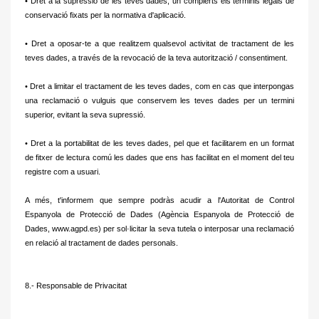
• Dret a la supressió de les teves dades, un complerts els terminis legals de
conservació fixats per la normativa d'aplicació.
• Dret a oposar-te a que realitzem qualsevol activitat de tractament de les
teves dades, a través de la revocació de la teva autorització / consentiment.
• Dret a limitar el tractament de les teves dades, com en cas que interpongas
una reclamació o vulguis que conservem les teves dades per un termini
superior, evitant la seva supressió.
• Dret a la portabilitat de les teves dades, pel que et facilitarem en un format
de fitxer de lectura comú les dades que ens has facilitat en el moment del teu
registre com a usuari.
A més, t'informem que sempre podràs acudir a l'Autoritat de Control
Espanyola de Protecció de Dades (Agència Espanyola de Protecció de
Dades, www.agpd.es) per sol·licitar la seva tutela o interposar una reclamació
en relació al tractament de dades personals.
8.- Responsable de Privacitat