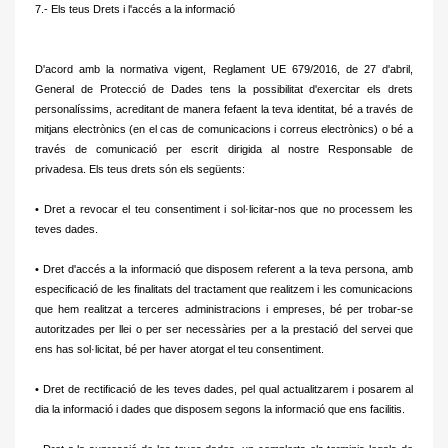
7.- Els teus Drets i l'accés a la informació
D'acord amb la normativa vigent, Reglament UE 679/2016, de 27 d'abril,
General de Protecció de Dades tens la possibilitat d'exercitar els drets
personalíssims, acreditant de manera fefaent la teva identitat, bé a través de
mitjans electrònics (en el cas
de comunicacions i correus electrònics) o bé a
través de comunicació per escrit dirigida al nostre Responsable de
privadesa.
Els teus drets són els següents:
• Dret a revocar el teu consentiment i sol·licitar-nos que no processem les
teves dades.
• Dret d'accés a la informació que disposem referent a la teva persona, amb
especificació de les finalitats del tractament que realitzem i les comunicacions
que hem realitzat a terceres administracions i empreses, bé per trobar-se
autoritzades per llei o per ser necessàries per a la prestació del servei
que
ens has sol·licitat, bé per haver atorgat el teu consentiment.
• Dret de rectificació de les teves dades, pel qual actualitzarem i posarem al
dia la informació i dades que disposem segons la informació que ens facilitis.