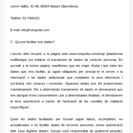
carrer Vallès, 42-48, 08303 Mataró (Barcelona)
Telèfon: 93 7060222
E-mail: info@rompoda.com
2.- Qui pot facilitar-nos dades?
L'accés dels Usuaris a la pàgina web www.rompoda.com/shop (plataforma
multibotiga) pot implicar el tractament de dades de caràcter personal.
En
accedir a la nostra pàgina, manifestes que ets major d'edat i que totes les
dades que ens facilitis, ja siguin obligatoris per prestar-te el servei o la
informació o bé dades addicionals que completen la teva informació i
sol·licitud, són veraces i correctes.
Aquestes dades ens els proporciones
voluntàriament.
Per a determinats tractaments de dades et demanarem que
ens atorguis el teu consentiment i per a determinades finalitats, et demanarem
la teva autorització a través de l'activació de les caselles de validació
específiques.
Quan les dades facilitades per l'usuari siguin falses, incompletes, no
actualitzades o es facilitin dades de terceres persones sense autorització
dels seus legítims titulars, l'usuari serà responsable de qualsevol perjudici,