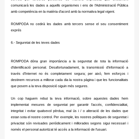
comunicarà les dades a aquells organismes i ens de l'Administració Pública
amb competència en la matèria d'acord amb la normativa legal vigent.
ROMPODA no cedirà les dades amb tercers sense el seu consentiment
exprés
6.- Seguretat de les teves dades
ROMPODA dóna gran importància a la seguretat de tota la informació
d'identificació personal.
Desafortunadament, la transmissió d'informació a
través d'Internet no és completament segura;
per això, fem esforços i
destinem recursos a millorar cada dia la nostra pàgina i que les funcionalitats
que posem a la teva disposició siguin més segures.
Un cop haguem rebut la teva informació, sobre aquestes dades hem
implementat mesures de seguretat per garantir l'accés, confidencialitat,
integritat i evitar qualsevol pèrdua, mal ús i / o alteració de les dades que
estan sota el nostre control.
Per exemple, les nostres polítiques de seguretat i
privacitat són revisades periòdicament i millorades segons sigui necessari i
només el personal autoritzat té accés a la informació de l'usuari.