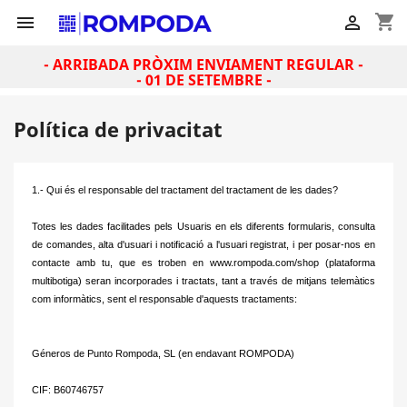
shopping_cart


- ARRIBADA PRÒXIM ENVIAMENT REGULAR -
- 01 DE SETEMBRE -
Política de privacitat
1.- Qui és el responsable del tractament del tractament de les dades?
Totes les dades facilitades pels Usuaris en els diferents formularis, consulta
de comandes, alta d'usuari i notificació a l'usuari registrat, i per posar-nos en
contacte amb tu, que es troben en www.rompoda.com/shop (plataforma
multibotiga) seran incorporades i
tractats, tant a través de mitjans telemàtics
com informàtics, sent el responsable d'aquests tractaments:
Géneros de Punto Rompoda, SL (en endavant ROMPODA)
CIF: B60746757