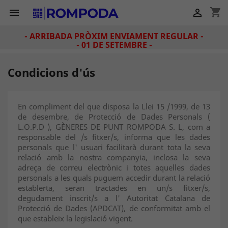
shopping_cart


- ARRIBADA PRÒXIM ENVIAMENT REGULAR -
- 01 DE SETEMBRE -
Condicions d'ús
En compliment del que disposa la Llei 15 /1999, de 13
de desembre, de Protecció de Dades Personals (
L.O.P.D ), GÈNERES DE PUNT ROMPODA S. L, com a
responsable del /s fitxer/s, informa que les dades
personals que l' usuari facilitarà durant tota la seva
relació amb la nostra companyia, inclosa la seva
adreça de correu electrònic i totes aquelles dades
personals a les quals puguem accedir durant la relació
establerta, seran tractades en un/s fitxer/s,
degudament inscrit/s a l' Autoritat Catalana de
Protecció de Dades (APDCAT), de conformitat amb el
que estableix la legislació vigent.