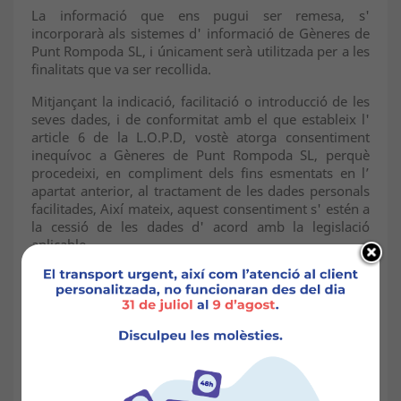
La informació que ens pugui ser remesa, s'
incorporarà als sistemes d' informació de Gèneres de
Punt Rompoda SL, i únicament serà utilitzada per a les
finalitats que va ser recollida.
Mitjançant la indicació, facilitació o introducció de les
seves dades, i de conformitat amb el que estableix l'
article 6 de la L.O.P.D, vostè atorga consentiment
inequívoc a Gèneres de Punt Rompoda SL, perquè
procedeixi, en compliment dels fins esmentats en l’
apartat anterior, al tractament de les dades personals
facilitades, Així mateix, aquest consentiment s' estén a
la cessió de les dades d' acord amb la legislació
aplicable.
L' accés a les seves dades personals serà efectuat per
personal autoritzat i subjecte a una obligació de secret.
Les dades es tractaran de conformitat amb la L.O.P.D
15/1999 així com del Reial Decret 1702/2007 en el seu
desenvolupament, no podent- se utilitzar en cap cas
per a finalitats diferents de les aquí autoritzades ni
amb fins comercials o publicitaris. Tampoc es podran