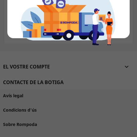
cedir a tercers.
En qualsevol moment vostè podrà exercitar els drets
d' accés, rectificació, oposició i, si escau, cancel·lació,
comunicant-ho per escrit amb indicació de les seves
dades a Gèneres de Punt Rompoda SL.
EL VOSTRE COMPTE

CONTACTE DE LA BOTIGA
Avís legal
Condicions d'ús
Sobre Rompoda